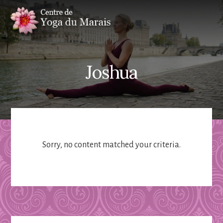
Skip
Skip
to
to
content
primary
sidebar
Joshua
Sorry, no content matched your criteria.